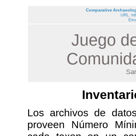
Comparative Archaeology
URL: ht
Ema
Juego de
Comunida
Sar
Inventar
Los archivos de dat
proveen Número Míni