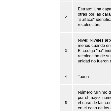
Estrato: Una capa 
otras por las cara
2
"surface" identifi
recolección.
Nivel: Niveles arb
menos cuando enc
El código "na" ind
3
recolección de sup
unidad no fueron 
Taxon
4
Número Mínimo de
por el mayor núme
el caso de las co
5
en el caso de los