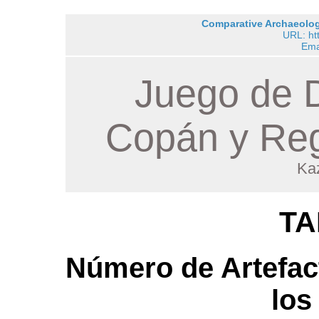
Comparative Archaeology
URL: ht
Ema
Juego de D
Copán y Reg
Ka
TA
Número de Artefac
los