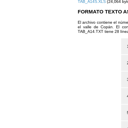
TAB_A14S.XLS
(24,064 byt
FORMATO TEXTO ASC
El archivo contiene el núme
el valle de Copán. El co
TAB_A14.TXT tiene 28 líneas