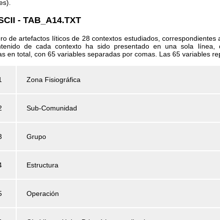
es).
II - TAB_A14.TXT
ro de artefactos líticos de 28 contextos estudiados, correspondientes 
ntenido de cada contexto ha sido presentado en una sola línea,
 en total, con 65 variables separadas por comas. Las 65 variables rep
1
Zona Fisiográfica
2
Sub-Comunidad
3
Grupo
4
Estructura
5
Operación