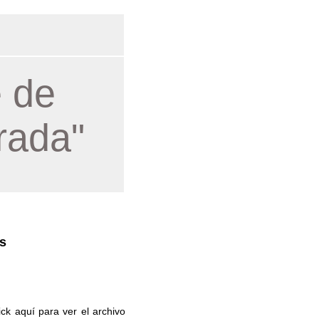
e de
rada"
s
ick aquí para ver el archivo