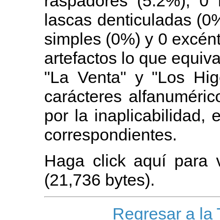
raspadores (5.2%), 0
lascas denticuladas (0%
simples (0%) y 0 excént
artefactos lo que equiv
"La Venta" y "Los Hig
carácteres alfanuméric
por la inaplicabilidad,
correspondientes.
Haga click aquí para 
(21,736 bytes).
Regresar a la