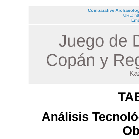
Comparative Archaeology
URL: ht
Ema
Juego de D
Copán y Reg
Ka
TA
Análisis Tecnoló
Ob